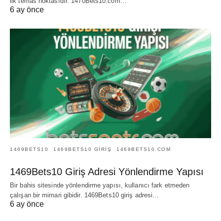
ilk temas noktasıdır. 1470Bets10.com…
6 ay önce
1469BETS10
1469BETS10 GIRIŞ
1469BETS10.COM
1469Bets10 Giriş Adresi Yönlendirme Yapısı
Bir bahis sitesinde yönlendirme yapısı, kullanıcı fark etmeden
çalışan bir mimari gibidir. 1469Bets10 giriş adresi…
6 ay önce