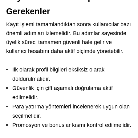
Gerekenler
Kayıt işlemi tamamlandıktan sonra kullanıcılar bazı
önemli adımları izlemelidir. Bu adımlar sayesinde
üyelik süreci tamamen güvenli hale gelir ve
kullanıcı hesabını daha aktif biçimde yönetebilir.
İlk olarak profil bilgileri eksiksiz olarak
doldurulmalıdır.
Güvenlik için çift aşamalı doğrulama aktif
edilmelidir.
Para yatırma yöntemleri incelenerek uygun olan
seçilmelidir.
Promosyon ve bonuslar kısmı kontrol edilmelidir.