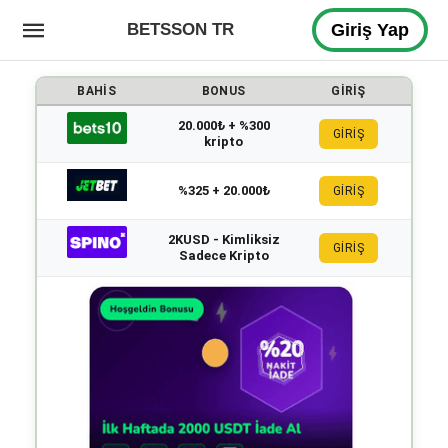
BETSSON TR
Giriş Yap
BAHIS
BONUS
GIRIŞ
20.000₺ + %300
GİRİŞ
kripto
%325 + 20.000₺
GİRİŞ
2KUSD - Kimliksiz
GİRİŞ
Sadece Kripto