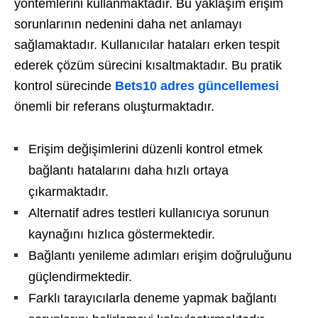
yöntemlerini kullanmaktadır. Bu yaklaşım erişim
sorunlarının nedenini daha net anlamayı
sağlamaktadır. Kullanıcılar hataları erken tespit
ederek çözüm sürecini kısaltmaktadır. Bu pratik
kontrol sürecinde
Bets10 adres güncellemesi
önemli bir referans oluşturmaktadır.
Erişim değişimlerini düzenli kontrol etmek
bağlantı hatalarını daha hızlı ortaya
çıkarmaktadır.
Alternatif adres testleri kullanıcıya sorunun
kaynağını hızlıca göstermektedir.
Bağlantı yenileme adımları erişim doğruluğunu
güçlendirmektedir.
Farklı tarayıcılarla deneme yapmak bağlantı