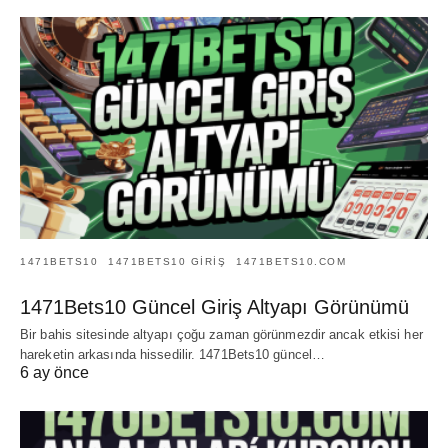
1471BETS10
1471BETS10 GIRIŞ
1471BETS10.COM
1471Bets10 Güncel Giriş Altyapı Görünümü
Bir bahis sitesinde altyapı çoğu zaman görünmezdir ancak etkisi her
hareketin arkasında hissedilir. 1471Bets10 güncel…
6 ay önce