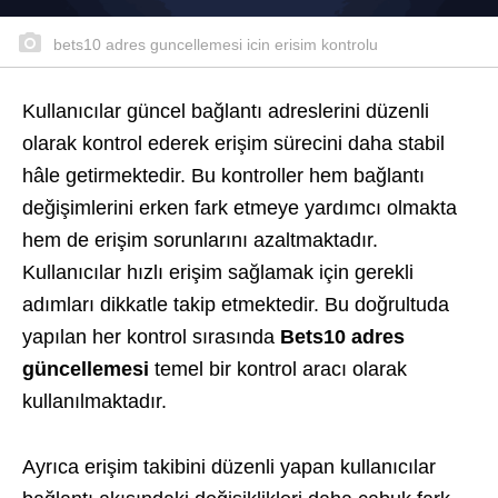
bets10 adres guncellemesi icin erisim kontrolu
Kullanıcılar güncel bağlantı adreslerini düzenli
olarak kontrol ederek erişim sürecini daha stabil
hâle getirmektedir. Bu kontroller hem bağlantı
değişimlerini erken fark etmeye yardımcı olmakta
hem de erişim sorunlarını azaltmaktadır.
Kullanıcılar hızlı erişim sağlamak için gerekli
adımları dikkatle takip etmektedir. Bu doğrultuda
yapılan her kontrol sırasında
Bets10 adres
güncellemesi
temel bir kontrol aracı olarak
kullanılmaktadır.
Ayrıca erişim takibini düzenli yapan kullanıcılar