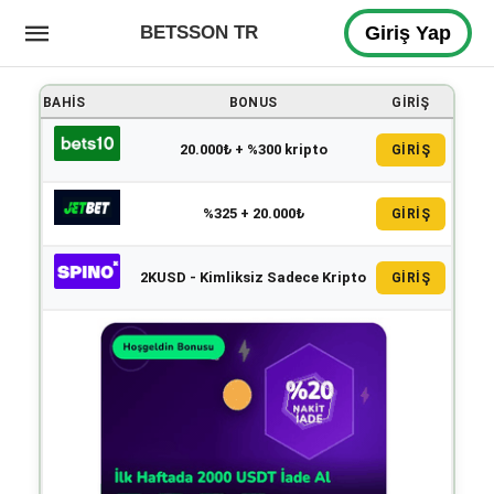
BETSSON TR
Giriş Yap
BAHIS
BONUS
GIRIŞ
20.000₺ + %300 kripto
GİRİŞ
%325 + 20.000₺
GİRİŞ
2KUSD - Kimliksiz Sadece Kripto
GİRİŞ