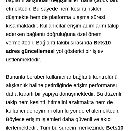
bağlantı akışındaki değişiklikleri daha çabuk fark
etmektedir. Bu sayede hem kesinti riskleri
düşmekte hem de platforma ulaşma süresi
kısalmaktadır. Kullanıcılar erişim adımlarını takip
ederken bağlantı doğruluğuna özel önem
vermektedir. Bağlantı takibi sırasında
Bets10
adres güncellemesi
yol gösterici bir işlev
üstlenmektedir.
Bununla beraber kullanıcılar bağlantı kontrolünü
alışkanlık haline getirdiğinde erişim performansı
daha kararlı bir yapıya dönüşmektedir. Bu düzenli
takip hem kesinti ihtimalini azaltmakta hem de
kullanıcı deneyimini olumlu yönde etkilemektedir.
Böylece erişim işlemleri daha güvenli ve akıcı
ilerlemektedir. Tüm bu sürecin merkezinde
Bets10