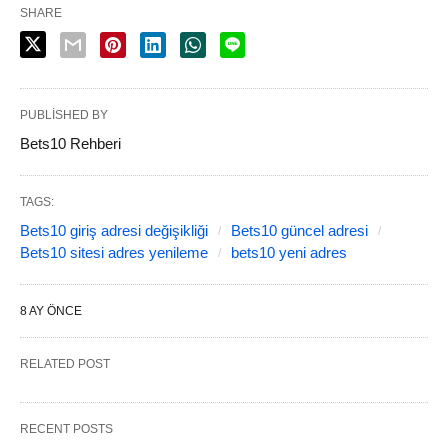
SHARE
PUBLISHED BY
Bets10 Rehberi
TAGS:
Bets10 giriş adresi değişikliği
Bets10 güncel adresi
Bets10 sitesi adres yenileme
bets10 yeni adres
8 AY ÖNCE
RELATED POST
RECENT POSTS