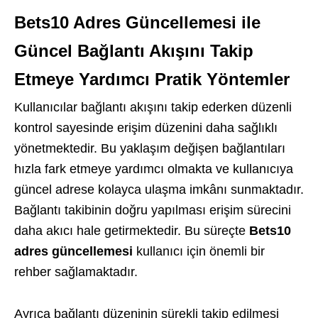
Bets10 Adres Güncellemesi ile
Güncel Bağlantı Akışını Takip
Etmeye Yardımcı Pratik Yöntemler
Kullanıcılar bağlantı akışını takip ederken düzenli
kontrol sayesinde erişim düzenini daha sağlıklı
yönetmektedir. Bu yaklaşım değişen bağlantıları
hızla fark etmeye yardımcı olmakta ve kullanıcıya
güncel adrese kolayca ulaşma imkânı sunmaktadır.
Bağlantı takibinin doğru yapılması erişim sürecini
daha akıcı hale getirmektedir. Bu süreçte
Bets10
adres güncellemesi
kullanıcı için önemli bir
rehber sağlamaktadır.
Ayrıca bağlantı düzeninin sürekli takip edilmesi