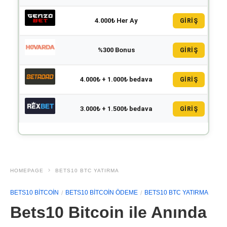
4.000₺ Her Ay
GİRİŞ
%300 Bonus
GİRİŞ
4.000₺ + 1.000₺ bedava
GİRİŞ
3.000₺ + 1.500₺ bedava
GİRİŞ
HOMEPAGE
BETS10 BTC YATIRMA
BETS10 BITCOIN
BETS10 BITCOIN ÖDEME
BETS10 BTC YATIRMA
Bets10 Bitcoin ile Anında