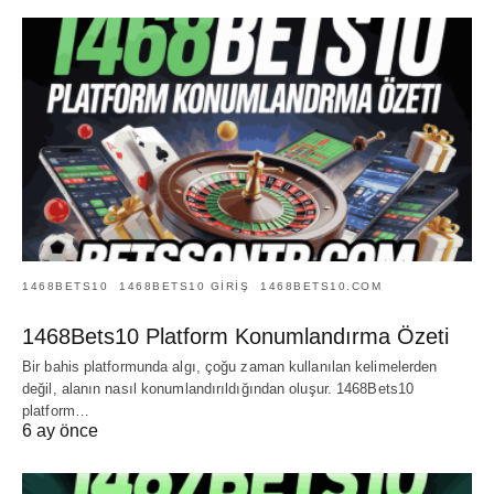
1468BETS10
1468BETS10 GIRIŞ
1468BETS10.COM
1468Bets10 Platform Konumlandırma Özeti
Bir bahis platformunda algı, çoğu zaman kullanılan kelimelerden
değil, alanın nasıl konumlandırıldığından oluşur. 1468Bets10
platform…
6 ay önce