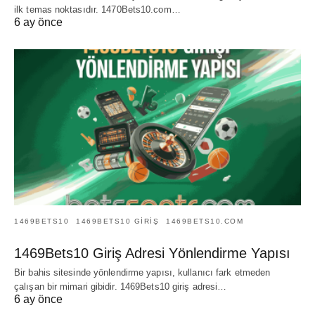
ilk temas noktasıdır. 1470Bets10.com…
6 ay önce
1469BETS10
1469BETS10 GIRIŞ
1469BETS10.COM
1469Bets10 Giriş Adresi Yönlendirme Yapısı
Bir bahis sitesinde yönlendirme yapısı, kullanıcı fark etmeden
çalışan bir mimari gibidir. 1469Bets10 giriş adresi…
6 ay önce