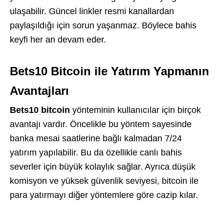
ulaşabilir. Güncel linkler resmi kanallardan
paylaşıldığı için sorun yaşanmaz. Böylece bahis
keyfi her an devam eder.
Bets10 Bitcoin ile Yatırım Yapmanın
Avantajları
Bets10 bitcoin
yönteminin kullanıcılar için birçok
avantajı vardır. Öncelikle bu yöntem sayesinde
banka mesai saatlerine bağlı kalmadan 7/24
yatırım yapılabilir. Bu da özellikle canlı bahis
severler için büyük kolaylık sağlar. Ayrıca düşük
komisyon ve yüksek güvenlik seviyesi, bitcoin ile
para yatırmayı diğer yöntemlere göre cazip kılar.