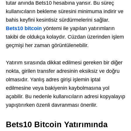
tutar anında Bets10 hesabına yansır. Bu süreç
kullanıcıların bekleme süresini minimuma indirir ve
bahis keyfini kesintisiz sürdürmelerini sağlar.
Bets10 bitcoin
yöntemi ile yapılan yatırımların
takibi de oldukça kolaydır. Cüzdan üzerinden işlem
geçmişi her zaman görüntülenebilir.
Yatırım sırasında dikkat edilmesi gereken bir diğer
nokta, girilen transfer adresinin eksiksiz ve doğru
olmasıdır. Yanlış adres girişi işlemin iptal
edilmesine veya bakiyenin kaybolmasına yol
açabilir. Bu nedenle kullanıcıların adresi kopyalayıp
yapıştırırken özenli davranması önerilir.
Bets10 Bitcoin Yatırımında