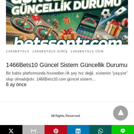
1466BETS10
1466BETS10 GIRIŞ
1466BETS10.COM
1466Bets10 Güncel Sistem Güncellik Durumu
Bir bahis platformunda hissedilen ilk şey hız değil, sistemin “yaşıyor”
olup olmadığıdır. 1466Bets10.com güncel sistem…
6 ay önce
All Rights Reserved
L