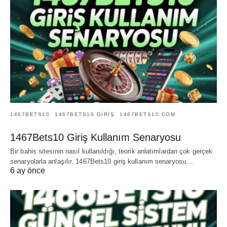
1467BETS10
1467BETS10 GIRIŞ
1467BETS10.COM
1467Bets10 Giriş Kullanım Senaryosu
Bir bahis sitesinin nasıl kullanıldığı, teorik anlatımlardan çok gerçek
senaryolarla anlaşılır. 1467Bets10 giriş kullanım senaryosu,…
6 ay önce