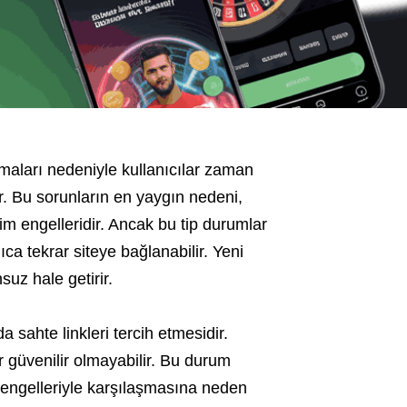
amaları nedeniyle kullanıcılar zaman
r. Bu sorunların en yaygın nedeni,
m engelleridir. Ancak bu tip durumlar
ıca tekrar siteye bağlanabilir. Yeni
suz hale getirir.
da sahte linkleri tercih etmesidir.
r güvenilir olmayabilir. Bu durum
m engelleriyle karşılaşmasına neden