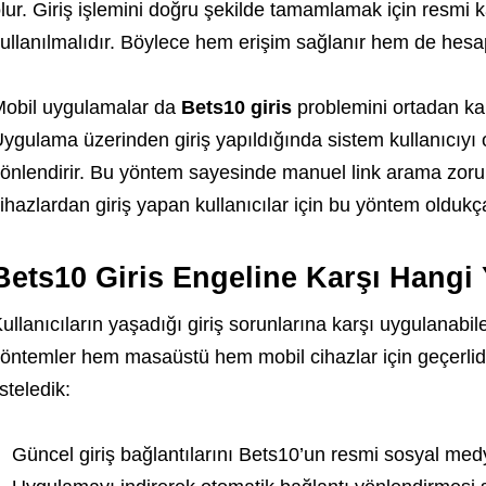
lur. Giriş işlemini doğru şekilde tamamlamak için resmi k
ullanılmalıdır. Böylece hem erişim sağlanır hem de hesa
obil uygulamalar da
Bets10 giris
problemini ortadan kald
ygulama üzerinden giriş yapıldığında sistem kullanıcıyı 
önlendirir. Bu yöntem sayesinde manuel link arama zorun
ihazlardan giriş yapan kullanıcılar için bu yöntem oldukça 
Bets10 Giris Engeline Karşı Hangi 
ullanıcıların yaşadığı giriş sorunlarına karşı uygulanabi
öntemler hem masaüstü hem mobil cihazlar için geçerlidir
isteledik:
Güncel giriş bağlantılarını Bets10’un resmi sosyal med