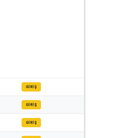
GİRİŞ
GİRİŞ
GİRİŞ