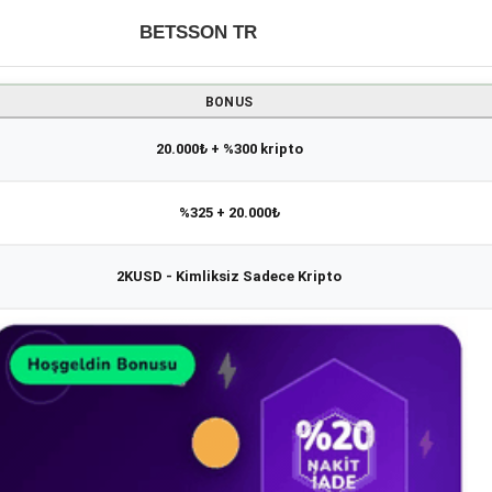
BETSSON TR
BONUS
20.000₺ + %300 kripto
%325 + 20.000₺
2KUSD - Kimliksiz Sadece Kripto