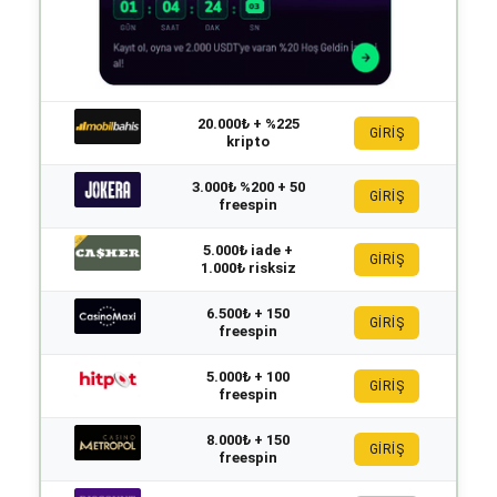
20.000₺ + %225
GİRİŞ
kripto
3.000₺ %200 + 50
GİRİŞ
freespin
5.000₺ iade +
GİRİŞ
1.000₺ risksiz
6.500₺ + 150
GİRİŞ
freespin
5.000₺ + 100
GİRİŞ
freespin
8.000₺ + 150
GİRİŞ
freespin