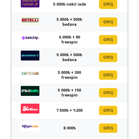
5.000₺ nakit iade
GİRİŞ
5.050₺ + 500₺
GİRİŞ
bedava
6.000₺ + 80
GİRİŞ
freespin
5.000₺ + 500₺
GİRİŞ
bedava
5.000₺ + 300
GİRİŞ
freespin
5.000₺ + 150
GİRİŞ
freespin
7.500₺ + %200
GİRİŞ
8.000₺
GİRİŞ