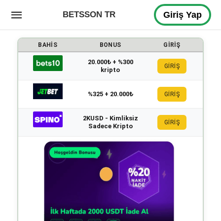
BETSSON TR
Giriş Yap
BAHIS
BONUS
GIRIŞ
20.000₺ + %300
GİRİŞ
kripto
%325 + 20.000₺
GİRİŞ
2KUSD - Kimliksiz
GİRİŞ
Sadece Kripto