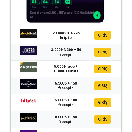
20.000₺ + %225
GİRİŞ
kripto
3.000₺ %200 + 50
GİRİŞ
freespin
5.000₺ iade +
GİRİŞ
1.000₺ risksiz
6.500₺ + 150
GİRİŞ
freespin
5.000₺ + 100
GİRİŞ
freespin
8.000₺ + 150
GİRİŞ
freespin