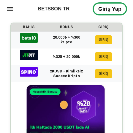
BETSSON TR
Giriş Yap
BAHIS
BONUS
GIRIŞ
20.000₺ + %300
GİRİŞ
kripto
%325 + 20.000₺
GİRİŞ
2KUSD - Kimliksiz
GİRİŞ
Sadece Kripto