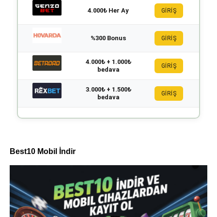
4.000₺ Her Ay
GİRİŞ
%300 Bonus
GİRİŞ
4.000₺ + 1.000₺
GİRİŞ
bedava
3.000₺ + 1.500₺
GİRİŞ
bedava
Best10 Mobil İndir