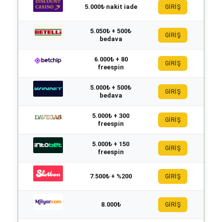
5.000₺ nakit iade
GİRİŞ
5.050₺ + 500₺
GİRİŞ
bedava
6.000₺ + 80
GİRİŞ
freespin
5.000₺ + 500₺
GİRİŞ
bedava
5.000₺ + 300
GİRİŞ
freespin
5.000₺ + 150
GİRİŞ
freespin
7.500₺ + %200
GİRİŞ
8.000₺
GİRİŞ