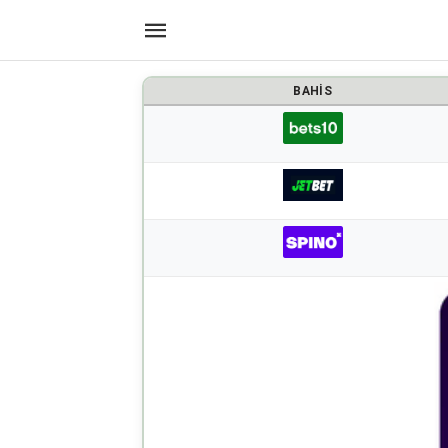
BAHIS