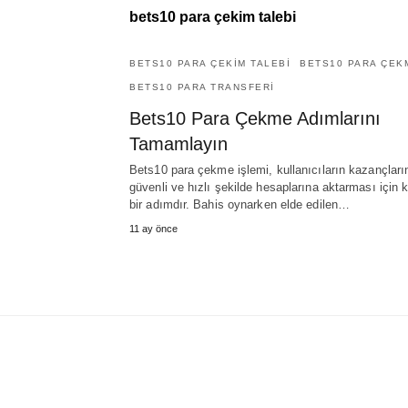
bets10 para çekim talebi
BETS10 PARA ÇEKIM TALEBI
BETS10 PARA ÇEK
BETS10 PARA TRANSFERI
Bets10 Para Çekme Adımlarını
Tamamlayın
Bets10 para çekme işlemi, kullanıcıların kazançları
güvenli ve hızlı şekilde hesaplarına aktarması için kr
bir adımdır. Bahis oynarken elde edilen…
11 ay önce