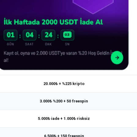
20.000₺ + %225 kripto
3.000₺ %200 + 50 freespin
5.000₺ iade + 1.000₺ risksiz
6.500₺ + 150 freespin