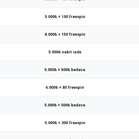
5.000₺ + 100 freespin
8.000₺ + 150 freespin
5.000₺ nakit iade
5.050₺ + 500₺ bedava
6.000₺ + 80 freespin
5.000₺ + 500₺ bedava
5.000₺ + 300 freespin