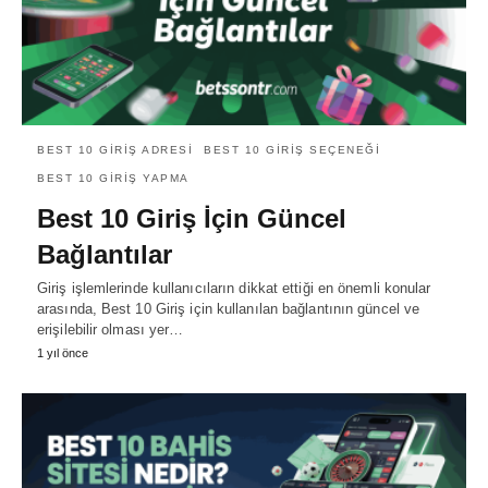
BEST 10 GIRIŞ ADRESI
BEST 10 GIRIŞ SEÇENEĞI
BEST 10 GIRIŞ YAPMA
Best 10 Giriş İçin Güncel
Bağlantılar
Giriş işlemlerinde kullanıcıların dikkat ettiği en önemli konular
arasında, Best 10 Giriş için kullanılan bağlantının güncel ve
erişilebilir olması yer…
1 yıl önce