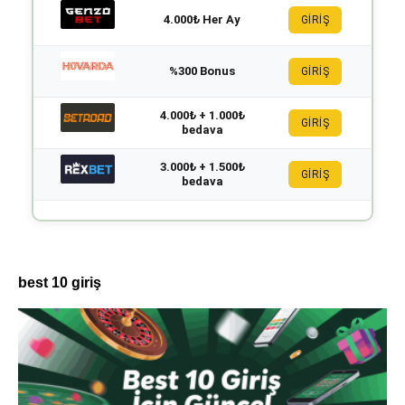
4.000₺ Her Ay
GİRİŞ
%300 Bonus
GİRİŞ
4.000₺ + 1.000₺
GİRİŞ
bedava
3.000₺ + 1.500₺
GİRİŞ
bedava
best 10 giriş