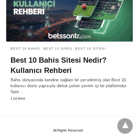
BEST 10 BAHIS
BEST 10 GIRIŞ
BEST 10 SITESI
Best 10 Bahis Sitesi Nedir?
Kullanıcı Rehberi
Bahis dünyasında kendine sağlam bir yer edinmiş olan Best 10,
kullanıcı dostu yapısıyla dikkat çeken çevrim içi bir platformdur.
Spor…
1 yıl önce
All Rights Reserved