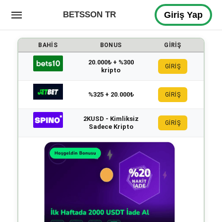
BETSSON TR
Giriş Yap
BAHIS
BONUS
GIRIŞ
20.000₺ + %300
GİRİŞ
kripto
%325 + 20.000₺
GİRİŞ
2KUSD - Kimliksiz
GİRİŞ
Sadece Kripto