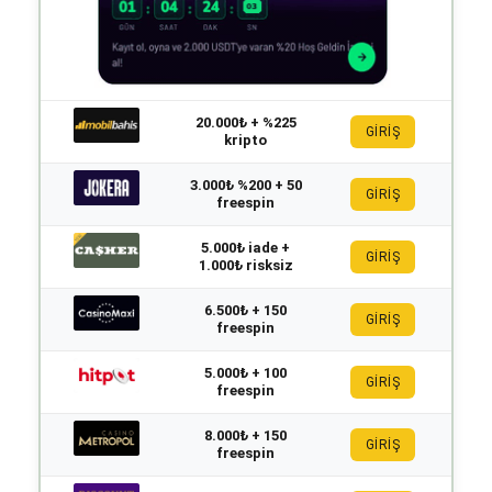
20.000₺ + %225
GİRİŞ
kripto
3.000₺ %200 + 50
GİRİŞ
freespin
5.000₺ iade +
GİRİŞ
1.000₺ risksiz
6.500₺ + 150
GİRİŞ
freespin
5.000₺ + 100
GİRİŞ
freespin
8.000₺ + 150
GİRİŞ
freespin