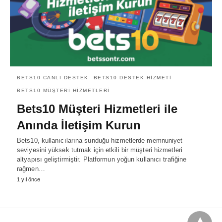
BETS10 CANLI DESTEK
BETS10 DESTEK HIZMETI
BETS10 MÜŞTERI HIZMETLERI
Bets10 Müşteri Hizmetleri ile
Anında İletişim Kurun
Bets10, kullanıcılarına sunduğu hizmetlerde memnuniyet
seviyesini yüksek tutmak için etkili bir müşteri hizmetleri
altyapısı geliştirmiştir. Platformun yoğun kullanıcı trafiğine
rağmen…
1 yıl önce