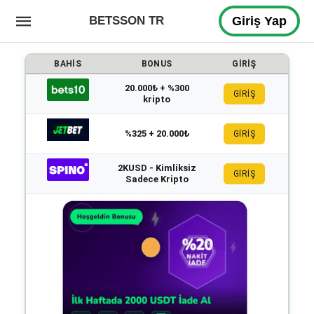
BETSSON TR
Giriş Yap
BAHIS
BONUS
GIRIŞ
20.000₺ + %300
GİRİŞ
kripto
%325 + 20.000₺
GİRİŞ
2KUSD - Kimliksiz
GİRİŞ
Sadece Kripto