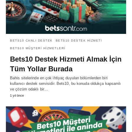
BETS10 CANLI DESTEK
BETS10 DESTEK HIZMETI
BETS10 MÜŞTERI HIZMETLERI
Bets10 Destek Hizmeti Almak İçin
Tüm Yollar Burada
Bahis sitelerinde en çok ihtiyaç duyulan bölümlerden biri
kullanıcı destek servisidir. Bets10, bu konuda oldukça kapsamlı
ve çözüm odaklı bir…
1 yıl önce