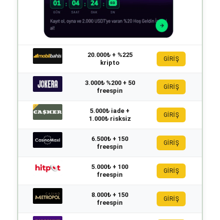
20.000₺ + %225
GİRİŞ
kripto
3.000₺ %200 + 50
GİRİŞ
freespin
5.000₺ iade +
GİRİŞ
1.000₺ risksiz
6.500₺ + 150
GİRİŞ
freespin
5.000₺ + 100
GİRİŞ
freespin
8.000₺ + 150
GİRİŞ
freespin