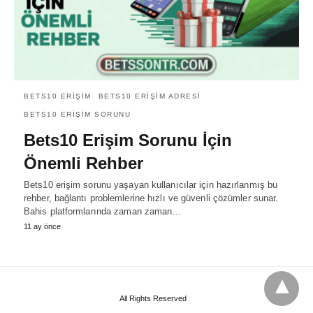
BETS10 ERIŞIM
BETS10 ERIŞIM ADRESI
BETS10 ERIŞIM SORUNU
Bets10 Erişim Sorunu İçin
Önemli Rehber
Bets10 erişim sorunu yaşayan kullanıcılar için hazırlanmış bu
rehber, bağlantı problemlerine hızlı ve güvenli çözümler sunar.
Bahis platformlarında zaman zaman…
11 ay önce
All Rights Reserved