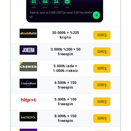
20.000₺ + %225
GİRİŞ
kripto
3.000₺ %200 + 50
GİRİŞ
freespin
5.000₺ iade +
GİRİŞ
1.000₺ risksiz
6.500₺ + 150
GİRİŞ
freespin
5.000₺ + 100
GİRİŞ
freespin
8.000₺ + 150
GİRİŞ
freespin