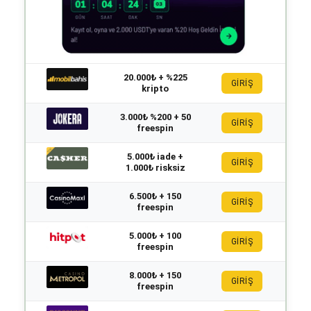
20.000₺ + %225
GİRİŞ
kripto
3.000₺ %200 + 50
GİRİŞ
freespin
5.000₺ iade +
GİRİŞ
1.000₺ risksiz
6.500₺ + 150
GİRİŞ
freespin
5.000₺ + 100
GİRİŞ
freespin
8.000₺ + 150
GİRİŞ
freespin