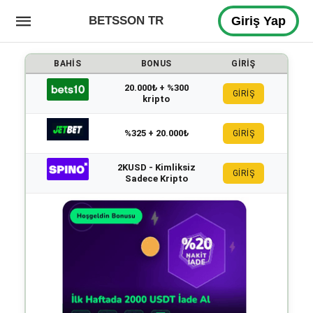
BETSSON TR
Giriş Yap
BAHIS
BONUS
GIRIŞ
20.000₺ + %300
GİRİŞ
kripto
%325 + 20.000₺
GİRİŞ
2KUSD - Kimliksiz
GİRİŞ
Sadece Kripto