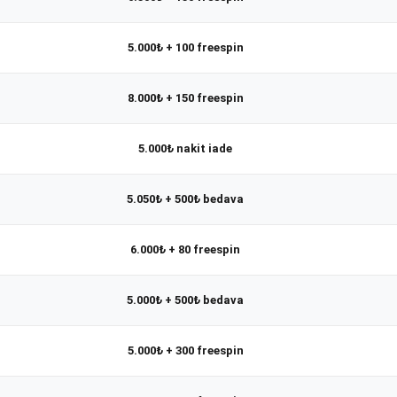
5.000₺ + 100 freespin
8.000₺ + 150 freespin
5.000₺ nakit iade
5.050₺ + 500₺ bedava
6.000₺ + 80 freespin
5.000₺ + 500₺ bedava
5.000₺ + 300 freespin