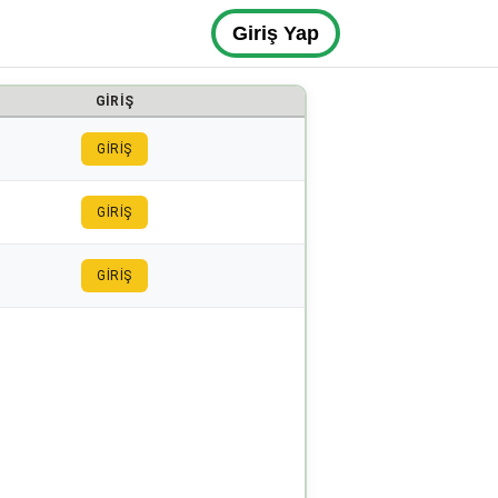
Giriş Yap
GIRIŞ
GİRİŞ
GİRİŞ
GİRİŞ