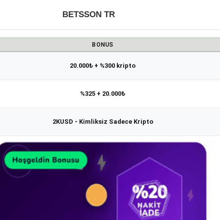
BETSSON TR
BONUS
20.000₺ + %300 kripto
%325 + 20.000₺
2KUSD - Kimliksiz Sadece Kripto