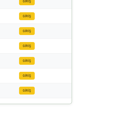
GİRİŞ
GİRİŞ
GİRİŞ
GİRİŞ
GİRİŞ
GİRİŞ
GİRİŞ