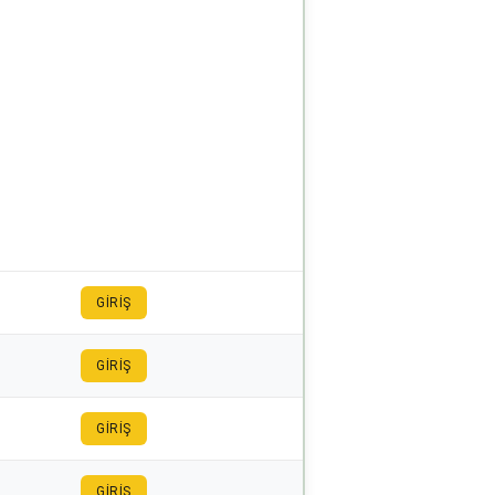
GİRİŞ
GİRİŞ
GİRİŞ
GİRİŞ