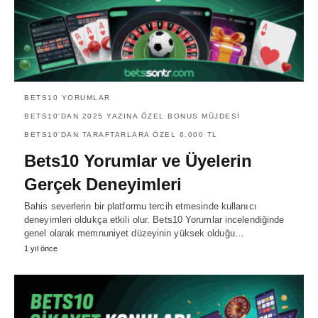
BETS10 YORUMLAR
BETS10'DAN 2025 YAZINA ÖZEL BONUS MÜJDESI
BETS10’DAN TARAFTARLARA ÖZEL 6.000 TL
Bets10 Yorumlar ve Üyelerin
Gerçek Deneyimleri
Bahis severlerin bir platformu tercih etmesinde kullanıcı
deneyimleri oldukça etkili olur. Bets10 Yorumlar incelendiğinde
genel olarak memnuniyet düzeyinin yüksek olduğu…
1 yıl önce