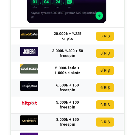
20.000₺ + %225
GİRİŞ
kripto
3.000₺ %200 + 50
GİRİŞ
freespin
5.000₺ iade +
GİRİŞ
1.000₺ risksiz
6.500₺ + 150
GİRİŞ
freespin
5.000₺ + 100
GİRİŞ
freespin
8.000₺ + 150
GİRİŞ
freespin