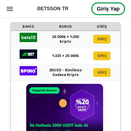
BETSSON TR
Giriş Yap
BAHIS
BONUS
GIRIŞ
20.000₺ + %300
GİRİŞ
kripto
%325 + 20.000₺
GİRİŞ
2KUSD - Kimliksiz
GİRİŞ
Sadece Kripto