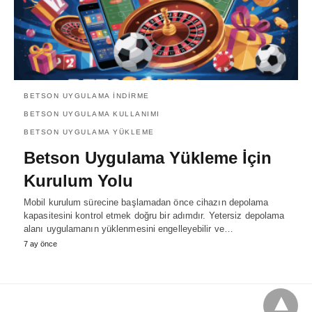
BETSON UYGULAMA INDIRME
BETSON UYGULAMA KULLANIMI
BETSON UYGULAMA YÜKLEME
Betson Uygulama Yükleme İçin
Kurulum Yolu
Mobil kurulum sürecine başlamadan önce cihazın depolama
kapasitesini kontrol etmek doğru bir adımdır. Yetersiz depolama
alanı uygulamanın yüklenmesini engelleyebilir ve…
7 ay önce