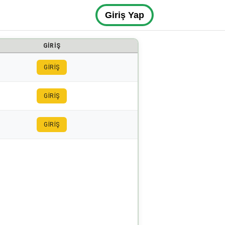
Giriş Yap
GIRIŞ
GİRİŞ
GİRİŞ
GİRİŞ