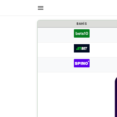
BAHIS