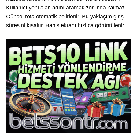
Kullanıcı yeni alan adını aramak zorunda kalmaz.
Güncel rota otomatik belirlenir. Bu yaklaşım giriş
süresini kısaltır. Bahis ekranı hızlıca görüntülenir.