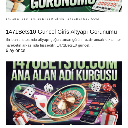
1471BETS10
1471BETS10 GIRIŞ
1471BETS10.COM
1471Bets10 Güncel Giriş Altyapı Görünümü
Bir bahis sitesinde altyapı çoğu zaman görünmezdir ancak etkisi her
hareketin arkasında hissedilir. 1471Bets10 güncel…
6 ay önce