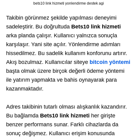
bets10 link hizmeti yonlendirme destek agi
Takibin görünmez şekilde yapılması deneyimi
sadeleştirir. Bu doğrultuda
Bets10 link hizmeti
arka planda çalışır. Kullanıcı yalnızca sonuçla
karşılaşır. Yani site açılır. Yönlendirme adımları
hissedilmez. Bu sadelik kullanım konforunu artırır.
Akış bozulmaz. Kullanıcılar siteye
bitcoin yöntemi
başta olmak üzere birçok değerli ödeme yöntemi
ile yatırım yapmakta ve bahis oynayarak para
kazanmaktadır.
Adres takibinin tutarlı olması alışkanlık kazandırır.
Bu bağlamda
Bets10 link hizmeti
her girişte
benzer performans sunar. Farklı cihazlarda da
sonuç değişmez. Kullanıcı erişim konusunda