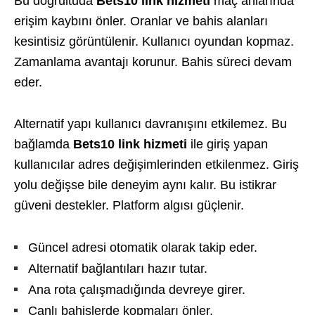
Bu doğrultuda
Bets10 link hizmeti
maç anlarında
erişim kaybını önler. Oranlar ve bahis alanları
kesintisiz görüntülenir. Kullanıcı oyundan kopmaz.
Zamanlama avantajı korunur. Bahis süreci devam
eder.
Alternatif yapı kullanıcı davranışını etkilemez. Bu
bağlamda
Bets10 link hizmeti
ile giriş yapan
kullanıcılar adres değişimlerinden etkilenmez. Giriş
yolu değişse bile deneyim aynı kalır. Bu istikrar
güveni destekler. Platform algısı güçlenir.
Güncel adresi otomatik olarak takip eder.
Alternatif bağlantıları hazır tutar.
Ana rota çalışmadığında devreye girer.
Canlı bahislerde kopmaları önler.