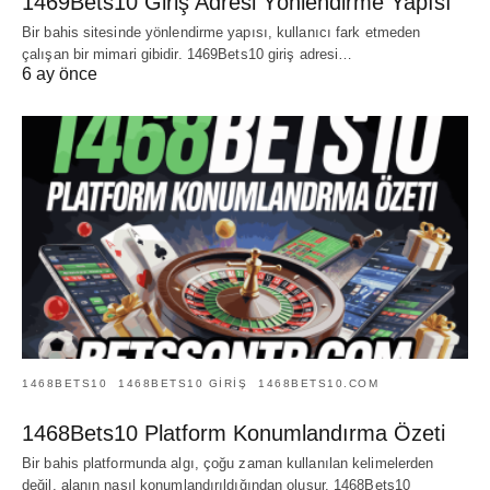
1469Bets10 Giriş Adresi Yönlendirme Yapısı
Bir bahis sitesinde yönlendirme yapısı, kullanıcı fark etmeden
çalışan bir mimari gibidir. 1469Bets10 giriş adresi…
6 ay önce
1468BETS10
1468BETS10 GIRIŞ
1468BETS10.COM
1468Bets10 Platform Konumlandırma Özeti
Bir bahis platformunda algı, çoğu zaman kullanılan kelimelerden
değil, alanın nasıl konumlandırıldığından oluşur. 1468Bets10