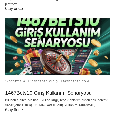
platform…
6 ay önce
1467BETS10
1467BETS10 GIRIŞ
1467BETS10.COM
1467Bets10 Giriş Kullanım Senaryosu
Bir bahis sitesinin nasıl kullanıldığı, teorik anlatımlardan çok gerçek
senaryolarla anlaşılır. 1467Bets10 giriş kullanım senaryosu,…
6 ay önce