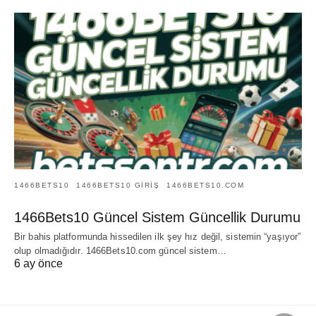
1466BETS10
1466BETS10 GIRIŞ
1466BETS10.COM
1466Bets10 Güncel Sistem Güncellik Durumu
Bir bahis platformunda hissedilen ilk şey hız değil, sistemin “yaşıyor”
olup olmadığıdır. 1466Bets10.com güncel sistem…
6 ay önce