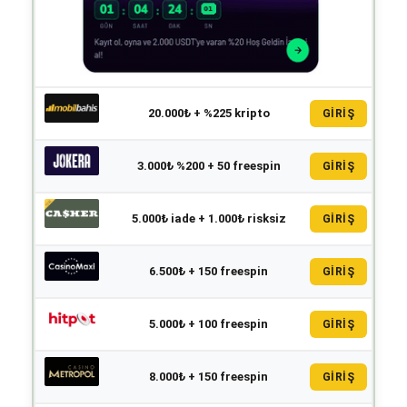
20.000₺ + %225 kripto
GİRİŞ
3.000₺ %200 + 50 freespin
GİRİŞ
5.000₺ iade + 1.000₺ risksiz
GİRİŞ
6.500₺ + 150 freespin
GİRİŞ
5.000₺ + 100 freespin
GİRİŞ
8.000₺ + 150 freespin
GİRİŞ