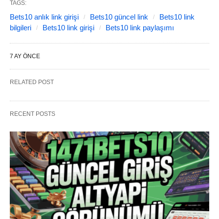
TAGS:
Bets10 anlık link girişi
Bets10 güncel link
Bets10 link
bilgileri
Bets10 link girişi
Bets10 link paylaşımı
7 AY ÖNCE
RELATED POST
RECENT POSTS