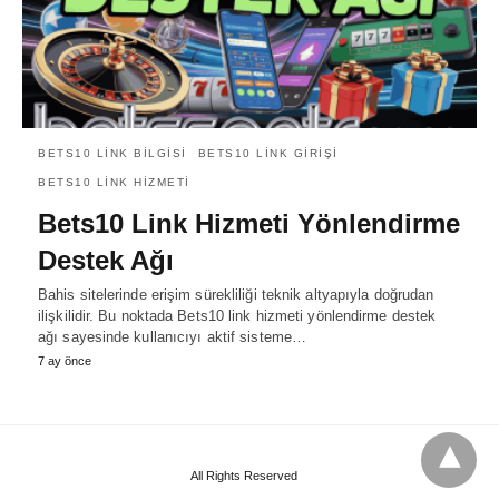
BETS10 LINK BILGISI
BETS10 LINK GIRIŞI
BETS10 LINK HIZMETI
Bets10 Link Hizmeti Yönlendirme
Destek Ağı
Bahis sitelerinde erişim sürekliliği teknik altyapıyla doğrudan
ilişkilidir. Bu noktada Bets10 link hizmeti yönlendirme destek
ağı sayesinde kullanıcıyı aktif sisteme…
7 ay önce
All Rights Reserved