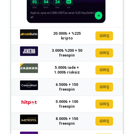
20.000₺ + %225
GİRİŞ
kripto
3.000₺ %200 + 50
GİRİŞ
freespin
5.000₺ iade +
GİRİŞ
1.000₺ risksiz
6.500₺ + 150
GİRİŞ
freespin
5.000₺ + 100
GİRİŞ
freespin
8.000₺ + 150
GİRİŞ
freespin